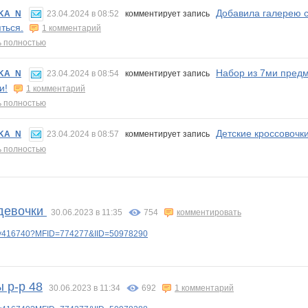
Добавила галерею с
KA_N
23.04.2024 в 08:52
комментирует запись
ться.
1 комментарий
ь полностью
Набор из 7ми предм
KA_N
23.04.2024 в 08:54
комментирует запись
и!
1 комментарий
ь полностью
Детские кроссовочк
KA_N
23.04.2024 в 08:57
комментирует запись
ь полностью
девочки
30.06.2023 в 11:35
754
комментировать
lery416740?MFID=774277&IID=50978290
 р-р 48
30.06.2023 в 11:34
692
1 комментарий