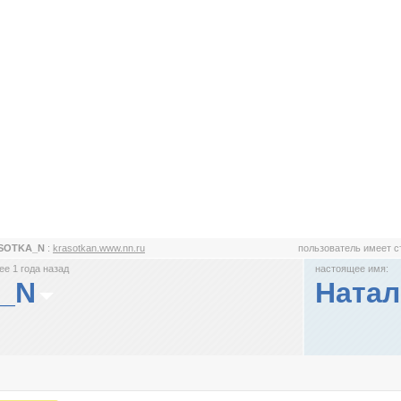
SOTKA_N
:
krasotkan.www.nn.ru
пользователь имеет 
е 1 года назад
настоящее имя:
_N
Натал