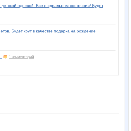
 детской одежкой. Все в идеальном состоянии! Будет
етов. Будет крут в качестве подарка на рождение
и
1 комментарий