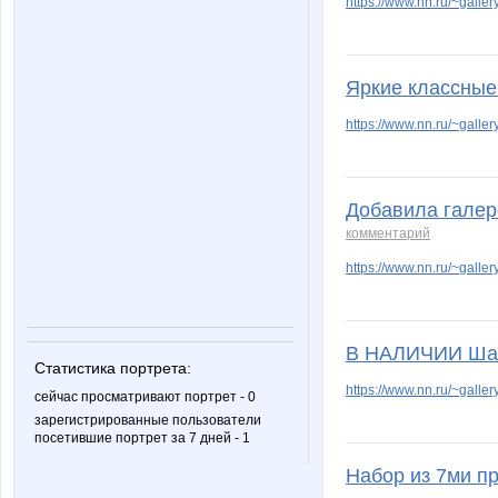
https://www.nn.ru/~gal
Яркие классные 
https://www.nn.ru/~gal
Добавила галер
комментарий
https://www.nn.ru/~gal
В НАЛИЧИИ Шапк
Статистика портрета:
https://www.nn.ru/~gal
сейчас просматривают портрет - 0
зарегистрированные пользователи
посетившие портрет за 7 дней - 1
Набор из 7ми пр