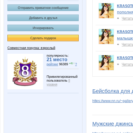
KRASOT
Отправить приватное сообщение
пополня
Добавить в друзья
+
Читат
Игнорировать
KRASOT
малышк
Сделать подарок
+
Читат
Совместная покупка: взрослый
популярность:
KRASOT
21 место
+41 ↑
рейтинг
96389
?
+
Читат
Привилегированный
пользователь
8
уровня
Бейсболка для 
https://www.nn.ru/~gal
Мужские джинсы