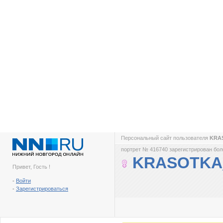
Персональный сайт пользователя
KRA
портрет № 416740 зарегистрирован боле
KRASOTKA
Привет, Гость !
-
Войти
-
Зарегистрироваться