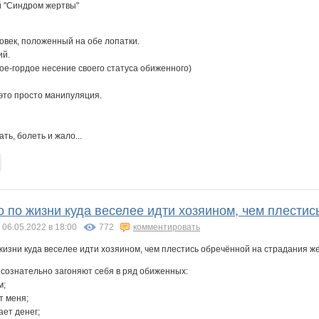
овек, положенный на обе лопатки.
ий.
е-гордое несение своего статуса обиженного)
о это просто манипуляция.
ть, болеть и жало...
о по жизни куда веселее идти хозяином, чем плести
06.05.2022 в 18:00
772
комментировать
и сознательно загоняют себя в ряд обиженных:
м;
т меня;
ает денег;