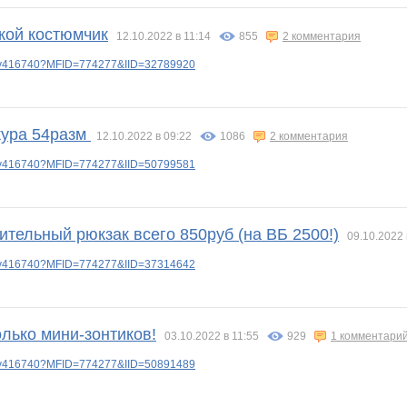
кой костюмчик
12.10.2022 в 11:14
855
2 комментария
lery416740?MFID=774277&IID=32789920
кура 54разм
12.10.2022 в 09:22
1086
2 комментария
lery416740?MFID=774277&IID=50799581
тельный рюкзак всего 850руб (на ВБ 2500!)
09.10.2022 
lery416740?MFID=774277&IID=37314642
лько мини-зонтиков!
03.10.2022 в 11:55
929
1 комментари
lery416740?MFID=774277&IID=50891489