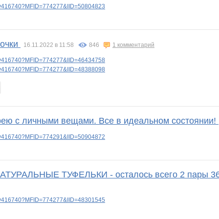
lery416740?MFID=774277&IID=50804823
вочки
16.11.2022 в 11:58
846
1 комментарий
lery416740?MFID=774277&IID=46434758
lery416740?MFID=774277&IID=48388098
рею с личными вещами. Все в идеальном состоянии!
lery416740?MFID=774291&IID=50904872
УРАЛЬНЫЕ ТУФЕЛЬКИ - осталось всего 2 пары 36 
lery416740?MFID=774277&IID=48301545