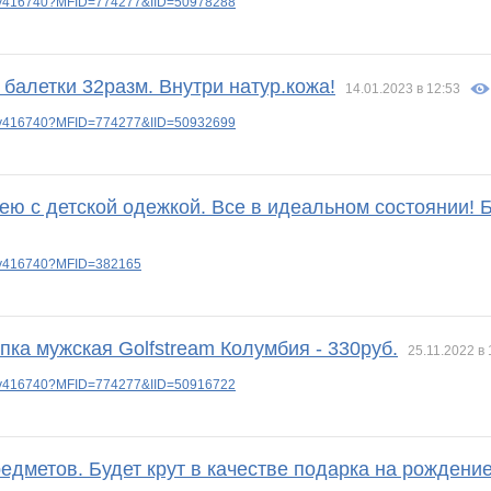
lery416740?MFID=774277&IID=50978288
балетки 32разм. Внутри натур.кожа!
14.01.2023 в 12:53
lery416740?MFID=774277&IID=50932699
ею с детской одежкой. Все в идеальном состоянии! Б
lery416740?MFID=382165
а мужская Golfstream Колумбия - 330руб.
25.11.2022 в 
lery416740?MFID=774277&IID=50916722
едметов. Будет крут в качестве подарка на рождени