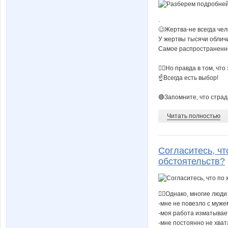
.
🥴Жертва-не всегда чел
У жертвы тысячи облич
Самое распространенно
🤷‍♀Но правда в том, чт
☝Всегда есть выбор!
🔴Запомните, что страда
Читать полностью
Согласитесь, чт
обстоятельств?
🤷‍♀Однако, многие люд
-мне не повезло с муже
-моя работа изматывае
-мне постоянно не хват