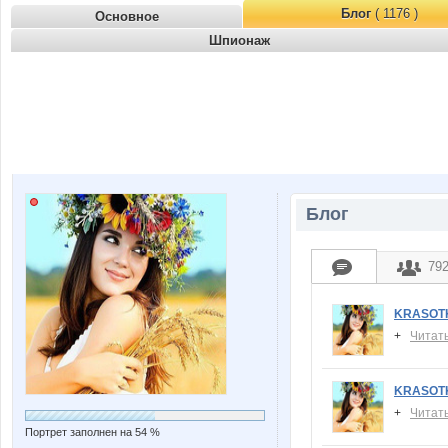
Блог
( 1176 )
Основное
Шпионаж
Блог
79
KRASOT
+
Читат
KRASOT
+
Читат
Портрет заполнен на 54 %