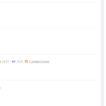
в 10:07
1113
2 комментария
й