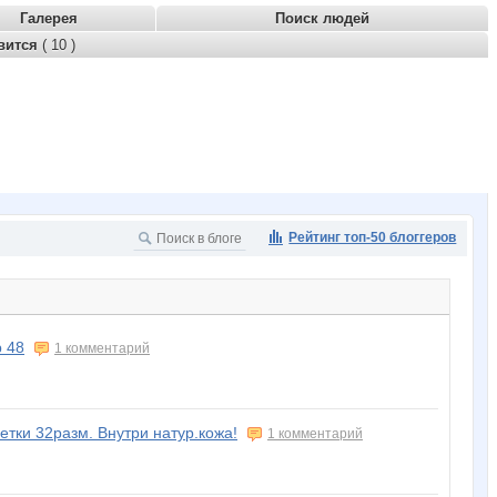
Галерея
Поиск людей
вится
( 10 )
Рейтинг топ-50 блоггеров
 48
1 комментарий
етки 32разм. Внутри натур.кожа!
1 комментарий