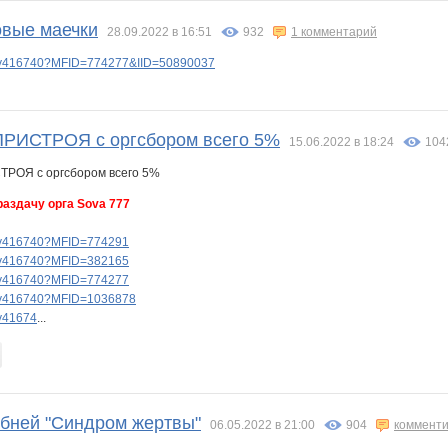
овые маечки
28.09.2022 в 16:51
932
1 комментарий
lery416740?MFID=774277&IID=50890037
ИСТРОЯ с оргсбором всего 5%
15.06.2022 в 18:24
104
аздачу орга Sova 777
lery416740?MFID=774291
lery416740?MFID=382165
lery416740?MFID=774277
lery416740?MFID=1036878
ry41674
...
бней "Синдром жертвы"
06.05.2022 в 21:00
904
комменти